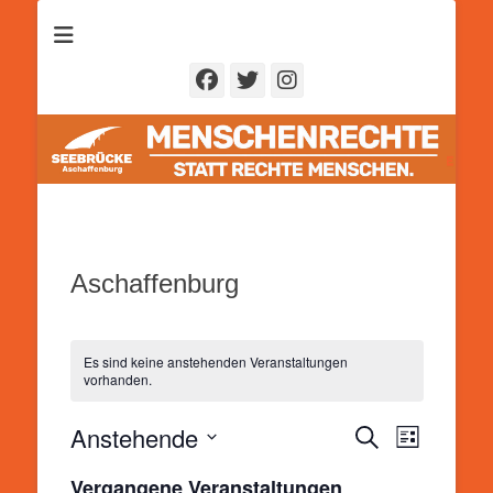
Seebrücke
Aschaffenburg
Facebook
Twitter
Instagram
Aschaffenburg
Es sind keine anstehenden Veranstaltungen
vorhanden.
Anstehende
Veranstal
Veranstaltung
Suche
Liste
Ansichten
Suche
Datum
Navigatio
Vergangene Veranstaltungen
und
wählen.