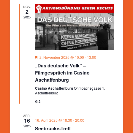
NOV.
2
2025
Hervorgehoben
2. November 2025 @ 10:00
-
13:00
„Das deutsche Volk“ –
Filmgespräch im Casino
Aschaffenburg
Casino Aschaffenburg
Ohmbachsgasse 1,
Aschaffenburg
€12
APR.
16
16. April 2025 @ 18:30
-
20:00
2025
Seebrücke-Treff