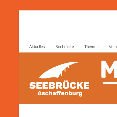
Seebrücke Ascha
Primäres Menü
Zum
Aktuelles
Seebrücke
Themen
Vera
Inhalt
springen