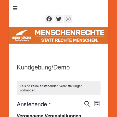
Seebrücke
Aschaffenburg
Facebook
Twitter
Instagram
Kundgebung/Demo
Es sind keine anstehenden Veranstaltungen
vorhanden.
Anstehende
Veranstal
Veranstaltung
Suche
Liste
Ansichten
Suche
Datum
Navigatio
Vergangene Veranstaltungen
und
wählen.