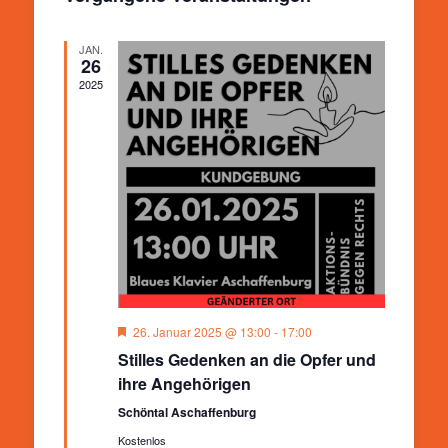
Ansichten,
Navigation
JAN.
26
2025
Hervorgehoben
26. Januar 2025 @ 13:00
-
17:00
Stilles Gedenken an die Opfer und
ihre Angehörigen
Schöntal Aschaffenburg
Kostenlos