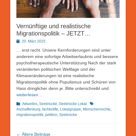
Vernünftige und realistische
Migrationspolitik – JETZT…
Posted
20. März 2025
on
… erst recht. Unsere Kernforderungen sind unter
anderem eine sofortige Arbeitserlaubnis und bessere
psychotherapeutische Unterstützung Nach der stark
veränderten politischen Weltlage und der
Klimaveränderungen ist eine realistische
Migrationspolitik ohne Populismus und Schüren von
Hass dringlicher denn je. Bitte unterschreibt und
weiterlesen…
Kategorien
Schlagworte
Aktuelles
,
Seebrücke
,
Seebrücke Lokal
Aschaffenburg
,
fachkräfte
,
Lokalgruppe
,
Menschenrechte
,
migrationspolitik
,
petition
,
Seebrücke
Beitragsnavigation
←
Ältere Beiträge