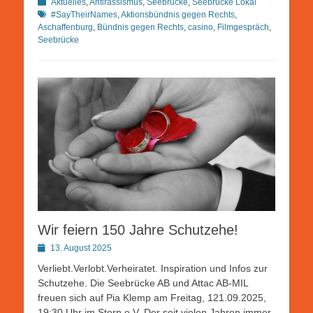
Kategorien
Schlagworte
Aktuelles
,
Antirassismus
,
Seebrücke
,
Seebrücke Lokal
#SayTheirNames
,
Aktionsbündnis gegen Rechts
,
Aschaffenburg
,
Bündnis gegen Rechts
,
casino
,
Filmgespräch
,
Seebrücke
Wir feiern 150 Jahre Schutzehe!
Posted
13. August 2025
on
Verliebt.Verlobt.Verheiratet. Inspiration und Infos zur
Schutzehe. Die Seebrücke AB und Attac AB-MIL
freuen sich auf Pia Klemp am Freitag, 121.09.2025,
19:30 Uhr im Stern e.V. Der seit vielen Jahren immer