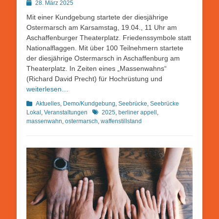
Posted
28. März 2025
on
Mit einer Kundgebung startete der diesjährige
Ostermarsch am Karsamstag, 19.04., 11 Uhr am
Aschaffenburger Theaterplatz. Friedenssymbole statt
Nationalflaggen. Mit über 100 Teilnehmern startete
der diesjährige Ostermarsch in Aschaffenburg am
Theaterplatz. In Zeiten eines „Massenwahns“
(Richard David Precht) für Hochrüstung und
weiterlesen…
Kategorien
Aktuelles
,
Demo/Kundgebung
,
Seebrücke
,
Seebrücke
Schlagworte
Lokal
,
Veranstaltungen
2025
,
berliner appell
,
massenwahn
,
ostermarsch
,
waffenstillstand