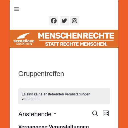
Seebrücke
Aschaffenburg
Facebook
Twitter
Instagram
Gruppentreffen
Es sind keine anstehenden Veranstaltungen
vorhanden.
Anstehende
Veranstal
Veranstaltung
Suche
Liste
Ansichten
Suche
Datum
Navigatio
Vergangene Veranstaltungen
und
wählen.