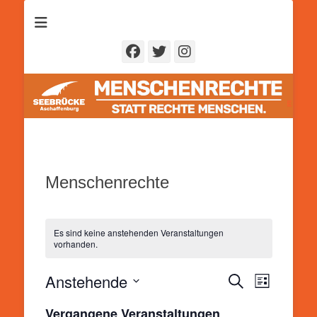
Seebrücke
Aschaffenburg
Facebook
Twitter
Instagram
Menschenrechte
Es sind keine anstehenden Veranstaltungen
vorhanden.
Anstehende
Veranstal
Veranstaltung
Suche
Liste
Ansichten
Suche
Datum
Navigatio
Vergangene Veranstaltungen
und
wählen.