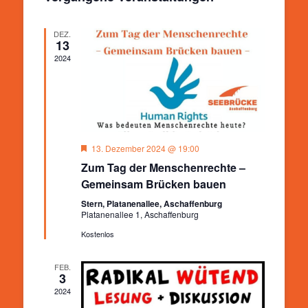
Ansichten,
Navigation
DEZ.
13
2024
Hervorgehoben
13. Dezember 2024 @ 19:00
Zum Tag der Menschenrechte –
Gemeinsam Brücken bauen
Stern, Platanenallee, Aschaffenburg
Platanenallee 1, Aschaffenburg
Kostenlos
FEB.
3
2024