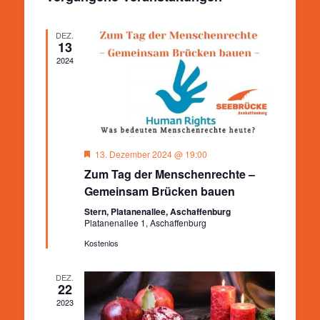
Ansichten,
Navigation
DEZ.
13
2024
Hervorgehoben
13. Dezember 2024 @ 19:00
Zum Tag der Menschenrechte –
Gemeinsam Brücken bauen
Stern, Platanenallee, Aschaffenburg
Platanenallee 1, Aschaffenburg
Kostenlos
DEZ.
22
2023