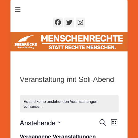
Seebrücke
Aschaffenburg
Facebook
Twitter
Instagram
Veranstaltung mit Soli-Abend
Es sind keine anstehenden Veranstaltungen
vorhanden.
Anstehende
Veranstal
Veranstaltung
Suche
Liste
Ansichten
Suche
Datum
Navigatio
Vergangene Veranstaltungen
und
wählen.