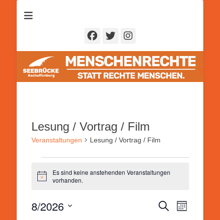
Seebrücke
Aschaffenburg
Facebook
Twitter
Instagram
Lesung / Vortrag / Film
Veranstaltungen
Lesung / Vortrag / Film
Veranstaltungen
Es sind keine anstehenden Veranstaltungen
Hinweis
vorhanden.
8/2026
Veranstal
Veranstaltung
Suche
Monat
Ansichten
Suche
Datum