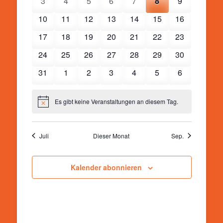
0
0
0
0
0
0
0
3
4
5
6
7
8
9
Veranstaltungen
Veranstaltungen
Veranstaltungen
Veranstaltungen
Veranstaltungen
Veranstaltungen
Veranstaltu
0
0
0
0
0
0
0
10
11
12
13
14
15
16
Veranstaltungen
Veranstaltungen
Veranstaltungen
Veranstaltungen
Veranstaltungen
Veranstaltungen
Veranstaltun
0
0
0
0
0
0
0
17
18
19
20
21
22
23
Veranstaltungen
Veranstaltungen
Veranstaltungen
Veranstaltungen
Veranstaltungen
Veranstaltungen
Veranstaltun
0
0
0
0
0
0
0
24
25
26
27
28
29
30
Veranstaltungen
Veranstaltungen
Veranstaltungen
Veranstaltungen
Veranstaltungen
Veranstaltungen
Veranstaltun
0
0
0
0
0
0
0
31
1
2
3
4
5
6
Veranstaltungen
Veranstaltungen
Veranstaltungen
Veranstaltungen
Veranstaltungen
Veranstaltungen
Veranstaltu
Es gibt keine Veranstaltungen an diesem Tag.
Hinweis
Juli
Dieser Monat
Sep.
Kalender abonnieren