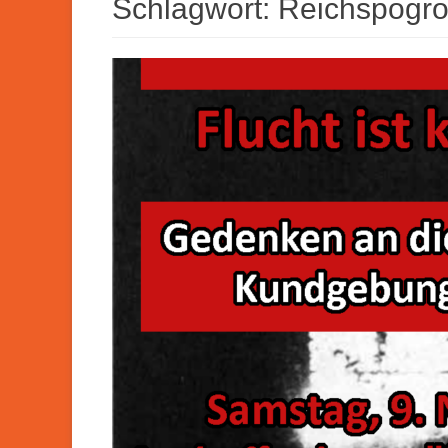
Schlagwort:
Reichspogr