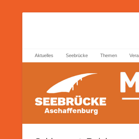
Seebrücke Ascha
Primäres Menü
Zum
Aktuelles
Seebrücke
Themen
Vera
Inhalt
springen