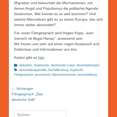
Migration und beleuchtet die Mechanismen, mit
denen Angst und Populismus die politische Agenda
bestimmen. Wie konnte es so weit kommen? Und
welche Alternativen gibt es zu einem Europa, das sich
immer weiter abschottet?
Für unser Filmgespräch wird Hagen Kopp, „kein
mensch ist illegal Hanau“, anwesend sein.
Wir freuen uns sehr auf einen regen Austausch und
Erlebnisse und Informationen von ihm.
Karten gibt es
hier
.
Kategorien
Schlagwor
Aktuelles
,
Seebrücke
,
Seebrücke Lokal
,
Veranstaltungen
abschottungspolitik
,
Aschaffenburg
,
Asylrecht
,
Filmgespräch
,
grundrecht
,
Menschenrechte
,
seenotrettung
Beitragsnavigation
← Vorheriger
Vorheriger
Filmgespräch „Das
Beitrag:
deutsche Volk“
Suchen