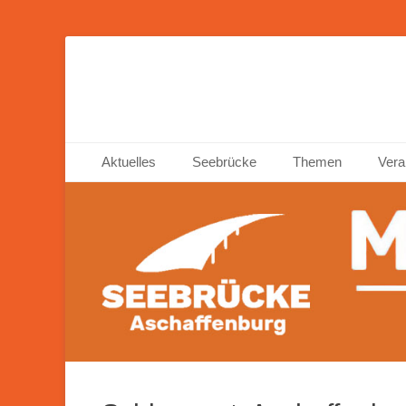
Seebrücke Ascha
Primäres Menü
Zum
Aktuelles
Seebrücke
Themen
Vera
Inhalt
springen