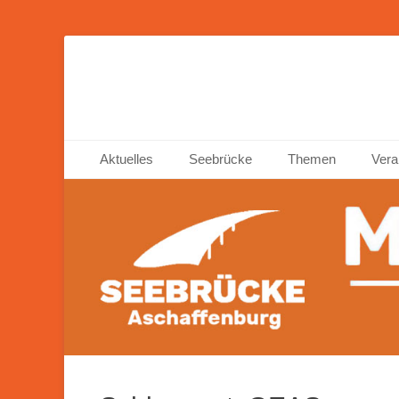
Seebrücke Ascha
Primäres Menü
Zum
Aktuelles
Seebrücke
Themen
Vera
Inhalt
springen