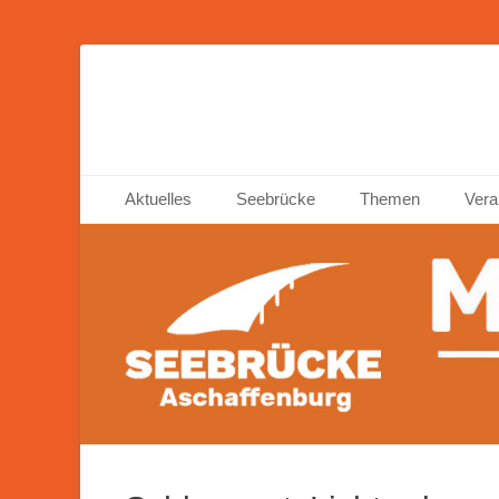
Seebrücke Ascha
Primäres Menü
Zum
Aktuelles
Seebrücke
Themen
Vera
Inhalt
springen