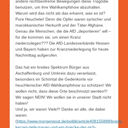
andere rechtsextreme Bewegungen diese Tragödie
benutzen, um ihre Wahlkampfshow abzuhalten.
Warum wird das nicht als das erkannt, was es ist?
Pure Heuchelei! Denn die Opfer waren syrischer und
marokkanischer Herkunft und der Täter Afghane.
Genau die Menschen, die die AfD „deportieren“ will –
für die kommen sie, um einen Kranz
niederzulegen??? Die AfD-Landesverbände Hessen
und Bayern haben zur Kranzniederlegung für heute
Nachmittag aufgerufen.
Das hat ein breites Spektrum Bürger aus
Aschaffenburg und Umkreis dazu veranlasst,
besonders im Schöntal die Gedenkorte vor
heuchlerischer AfD-Wahlkampfshow zu schützen! Wir
wollen nicht, dass diese Orte beschmutzt werden!!!
Wir sagen NEIN! Wir wollen sie in unserer Stadt nicht
haben!
Und ja, wir waren Viele!!! Danke an alle, die dabei
waren.
(
https://www.morgenpost.de/politik/article408155888/briefe-
kerzen-tiefe-trauer-und-ein-hoecke-der-sich-