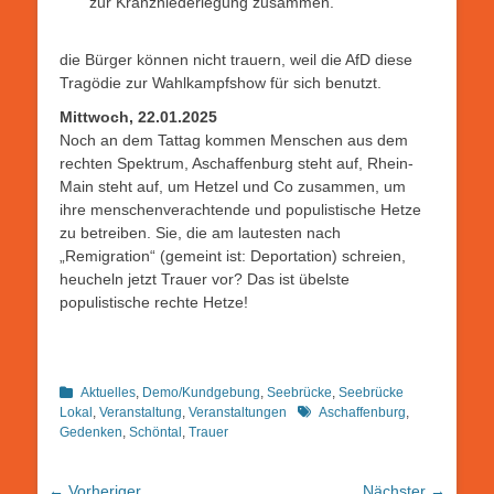
zur Kranzniederlegung zusammen.
die Bürger können nicht trauern, weil die AfD diese
Tragödie zur Wahlkampfshow für sich benutzt.
Mittwoch, 22.01.2025
Noch an dem Tattag kommen Menschen aus dem
rechten Spektrum, Aschaffenburg steht auf, Rhein-
Main steht auf, um Hetzel und Co zusammen, um
ihre menschenverachtende und populistische Hetze
zu betreiben. Sie, die am lautesten nach
„Remigration“ (gemeint ist: Deportation) schreien,
heucheln jetzt Trauer vor? Das ist übelste
populistische rechte Hetze!
Kategorien
Aktuelles
,
Demo/Kundgebung
,
Seebrücke
,
Seebrücke
Schlagworte
Lokal
,
Veranstaltung
,
Veranstaltungen
Aschaffenburg
,
Gedenken
,
Schöntal
,
Trauer
Beitragsnavigation
← Vorheriger
Nächster →