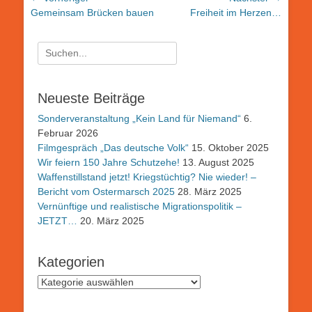
Vorheriger
Nächster
Gemeinsam Brücken bauen
Freiheit im Herzen…
Beitrag:
Beitrag:
Suchen
nach:
Neueste Beiträge
Sonderveranstaltung „Kein Land für Niemand“
6.
Februar 2026
Filmgespräch „Das deutsche Volk“
15. Oktober 2025
Wir feiern 150 Jahre Schutzehe!
13. August 2025
Waffenstillstand jetzt! Kriegstüchtig? Nie wieder! –
Bericht vom Ostermarsch 2025
28. März 2025
Vernünftige und realistische Migrationspolitik –
JETZT…
20. März 2025
Kategorien
Kategorien