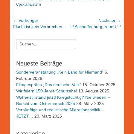
Cocktails
,
stern
Beitragsnavigation
← Vorheriger
Nächster →
Vorheriger
Nächster
Flucht ist kein Verbrechen…
!!! Aschaffenburg trauert !!!
Beitrag:
Beitrag:
Suchen
nach:
Neueste Beiträge
Sonderveranstaltung „Kein Land für Niemand“
6.
Februar 2026
Filmgespräch „Das deutsche Volk“
15. Oktober 2025
Wir feiern 150 Jahre Schutzehe!
13. August 2025
Waffenstillstand jetzt! Kriegstüchtig? Nie wieder! –
Bericht vom Ostermarsch 2025
28. März 2025
Vernünftige und realistische Migrationspolitik –
JETZT…
20. März 2025
Kategorien